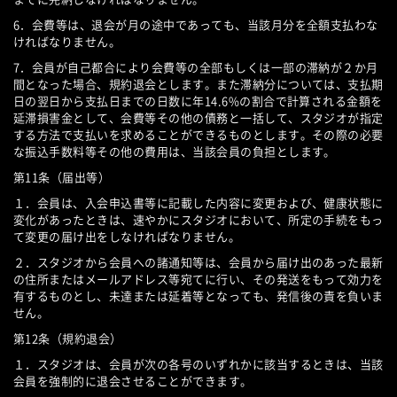
6．会費等は、退会が月の途中であっても、当該月分を全額支払わな
ければなりません。
7．会員が自己都合により会費等の全部もしくは一部の滞納が２か月
間となった場合、規約退会とします。また滞納分については、支払期
日の翌日から支払日までの日数に年14.6%の割合で計算される金額を
延滞損害金として、会費等その他の債務と一括して、スタジオが指定
する方法で支払いを求めることができるものとします。その際の必要
な振込手数料等その他の費用は、当該会員の負担とします。
第11条（届出等）
１．会員は、入会申込書等に記載した内容に変更および、健康状態に
変化があったときは、速やかにスタジオにおいて、所定の手続をもっ
て変更の届け出をしなければなりません。
２．スタジオから会員への諸通知等は、会員から届け出のあった最新
の住所またはメールアドレス等宛てに行い、その発送をもって効力を
有するものとし、未達または延着等となっても、発信後の責を負いま
せん。
第12条（規約退会）
１．スタジオは、会員が次の各号のいずれかに該当するときは、当該
会員を強制的に退会させることができます。