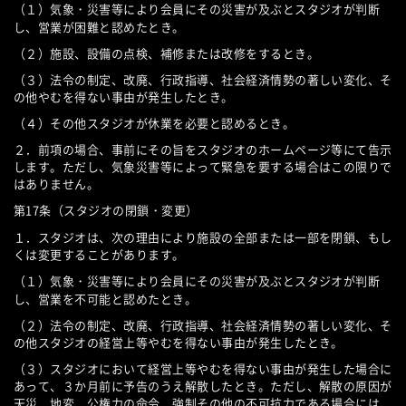
（１）気象・災害等により会員にその災害が及ぶとスタジオが判断
し、営業が困難と認めたとき。
（２）施設、設備の点検、補修または改修をするとき。
（３）法令の制定、改廃、行政指導、社会経済情勢の著しい変化、そ
の他やむを得ない事由が発生したとき。
（４）その他スタジオが休業を必要と認めるとき。
２．前項の場合、事前にその旨をスタジオのホームページ等にて告示
します。ただし、気象災害等によって緊急を要する場合はこの限りで
はありません。
第17条（スタジオの閉鎖・変更）
１．スタジオは、次の理由により施設の全部または一部を閉鎖、もし
くは変更することがあります。
（１）気象・災害等により会員にその災害が及ぶとスタジオが判断
し、営業を不可能と認めたとき。
（２）法令の制定、改廃、行政指導、社会経済情勢の著しい変化、そ
の他スタジオの経営上等やむを得ない事由が発生したとき。
（３）スタジオにおいて経営上等やむを得ない事由が発生した場合に
あって、３か月前に予告のうえ解散したとき。ただし、解散の原因が
天災、地変、公権力の命令、強制その他の不可抗力である場合には、