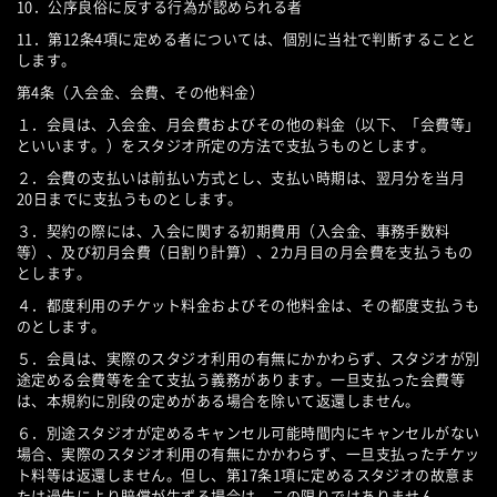
10．公序良俗に反する行為が認められる者
11．第12条4項に定める者については、個別に当社で判断することと
します。
第4条（入会金、会費、その他料金）
１．会員は、入会金、月会費およびその他の料金（以下、「会費等」
といいます。）をスタジオ所定の方法で支払うものとします。
２．会費の支払いは前払い方式とし、支払い時期は、翌月分を当月
20日までに支払うものとします。
３．契約の際には、入会に関する初期費用（入会金、事務手数料
等）、及び初月会費（日割り計算）、2カ月目の月会費を支払うもの
とします。
４．都度利用のチケット料金およびその他料金は、その都度支払うも
のとします。
５．会員は、実際のスタジオ利用の有無にかかわらず、スタジオが別
途定める会費等を全て支払う義務があります。一旦支払った会費等
は、本規約に別段の定めがある場合を除いて返還しません。
６．別途スタジオが定めるキャンセル可能時間内にキャンセルがない
場合、実際のスタジオ利用の有無にかかわらず、一旦支払ったチケッ
ト料等は返還しません。但し、第17条1項に定めるスタジオの故意ま
たは過失により賠償が生ずる場合は、この限りではありません。