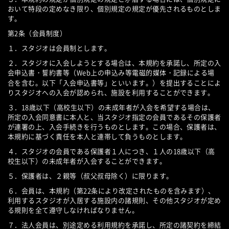
おいて特段の定めなき限り、個別規定の規定が優先されるものとしま
す。
第2条（会員制度）
１．スタジオは会員制とします。
２．スタジオに入会しようとする場合は、本規約を承諾し、所定の入
会申込書・誓約書等（Web上の申込み等電磁的媒体・記録による場
合を含む。以下「入会申込書等」といいます。）を提出することによ
りスタジオへの入会が認められ、施設を利用することができます。
３．18歳以下（高校生以下）の未成年者が入会を希望する場合は、
所定の入会同意書に本人と、当スタジオ指定の会員であるその保護者
が連署の上、入会手続きを行うものとします。この場合、保護者は、
本規約に基づく責任を本人と連帯して負うものとします。
４．スタジオの会員である保護者１人につき、１人の18歳以下（高
校生以下）の未成年者が入会することができます。
５．保護者は、２親等（叔父叔母除く）に限ります。
６．会員は、本規約（第22条により改定されたものを含みます）、
利用するスタジオが入居する施設内の諸規則、その他スタジオが定め
る規則を全て遵守しなければなりません。
７．法人会員は、別途定める利用規約を承諾し、所定の諸契約を締結