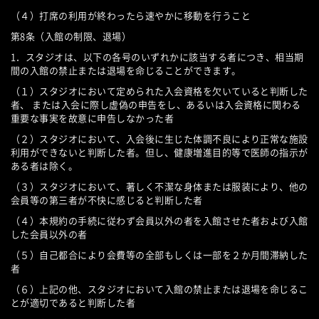
（４）打席の利用が終わったら速やかに移動を行うこと
第8条（入館の制限、退場）
1．スタジオは、以下の各号のいずれかに該当する者につき、相当期
間の入館の禁止または退場を命じることができます。
（１）スタジオにおいて定められた入会資格を欠いていると判断した
者、 または入会に際し虚偽の申告をし、あるいは入会資格に関わる
重要な事実を故意に申告しなかった者
（２）スタジオにおいて、入会後に生じた体調不良により正常な施設
利用ができないと判断した者。但し、健康増進目的等で医師の指示が
ある者は除く。
（３）スタジオにおいて、著しく不潔な身体または服装により、他の
会員等の第三者が不快に感じると判断した者
（４）本規約の手続に従わず会員以外の者を入館させた者および入館
した会員以外の者
（５）自己都合により会費等の全部もしくは一部を２か月間滞納した
者
（６）上記の他、スタジオにおいて入館の禁止または退場を命じるこ
とが適切であると判断した者