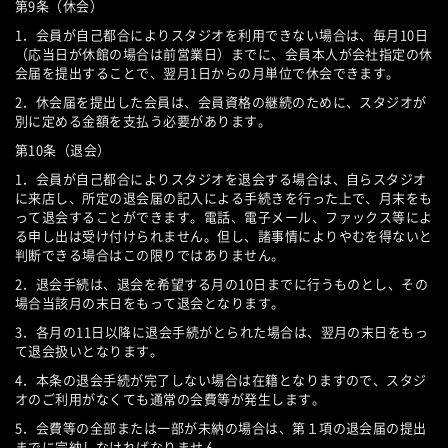
第9条（休会）
1．会員が自己都合によりスタジオを利用できない場合は、毎月10日
（応当日が休館の場合は前営業日）までに、会員本人が会社指定の休
会届を提出することで、翌月1日からの月単位で休会できます。
2．休会届を提出した会員は、会員資格の継続のために、スタジオが
別に定める金額を支払う必要があります。
第10条（退会）
1．会員が自己都合によりスタジオを退会する場合は、自らスタジオ
に来店し、所定の退会届の記入による手続きを行った上で、月末をも
って退会することができます。電話、電子メール、ファックス等によ
る申し出は受け付けられません。但し、諸事情によりやむを得ないと
判断できる場合はこの限りではありません。
2．退会手続は、退会を希望する月の10日までに行うものとし、その
場合当該月の末日をもって退会となります。
3．各月の11日以降に退会手続がとられた場合は、翌月の末日をもっ
て退会扱いとなります。
4．本条の退会手続が完了しない場合は在籍となりますので、スタジ
オのご利用がなくても通常の会費等が発生します。
5．会費等の全部または一部が未納の場合は、第１項の退会届の提出
までに完納しなければなりません。