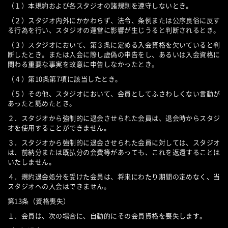
（１）本規約および各スタジオの諸規則を遵守しないとき。
（２）スタジオ内外にかかわらず、法令、条例または公序良俗に反す
る行為を行い、スタジオの運営に影響が生じうると判断されるとき。
（３）スタジオにおいて、第３条に定める入会資格を欠いていると判
断したとき。または入会に際し虚偽の申告をし、あるいは入会資格に
関わる重要な事実を故意に申告しなかったとき。
（４）第10条第7項に該当したとき。
（５）その他、スタジオにおいて、会員としてふさわしくない言動が
あったと認めたとき。
２．スタジオから強制的に退会させられた会員は、退会時からスタジ
オを使用することができません。
３．スタジオから強制的に退会させられた会員に対しては、スタジオ
は、前納分または既払分の会費等があっても、これを返還することは
いたしません。
４．規約退会処分を受けた会員は、将来にわたり期間の定めなく、当
スタジオへの入会はできません。
第13条（資格喪失）
１．会員は、次の場合に、自動的にその会員資格を喪失します。