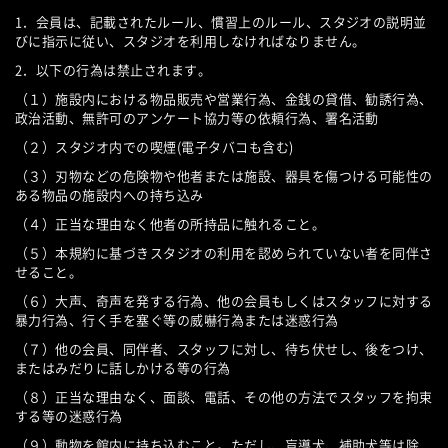
1．会員は、記載されたルール、慣習上のルール、スタジオの説明並
びに指示に従い、スタジオを利用しなければなりません。
2．以下の行為は禁止されます。
（１）施設内における物品販売や営業行為、金銭の貸借、勧誘行為、
政治活動、無許可のアンケート協力等の依頼行為、署名活動
（２）スタジオ内での喫煙(電子タバコも含む)
（３）刃物などの危険物や他者または施設、器具を傷つける可能性の
ある物品の施設内への持ち込み
（４）正当な理由なく他者の所持品に触れること。
（５）本規約に基づきスタジオの利用を認められていない者を同伴さ
せること。
（６）大声、奇声を発する行為、他の会員もしくはスタッフに対する
暴力行為、行く手を塞ぐ等の威嚇行為または迷惑行為
（７）他の会員、同伴者、スタッフに対し、待ち伏せし、後をつけ、
またはみだりに話しかける等の行為
（８）正当な理由なく、面談、電話、その他の方法でスタッフを拘束
する等の迷惑行為
（９）動物を館内に持ち込むこと。ただし、盲導犬、補助犬等は除