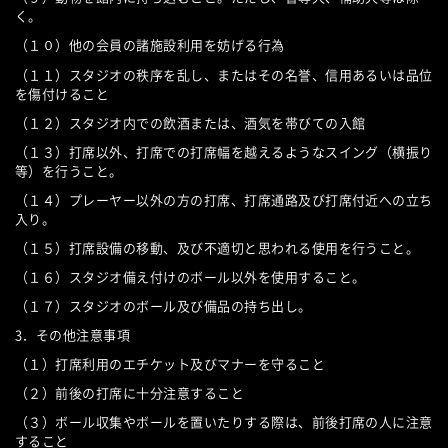
く。
（１０）他の会員の諸施設利用を妨げる行為
（１１）スタジオの秩序を乱し、またはその名誉、信用あるいは品位
を傷付けること
（１２）スタジオ内での飲酒または、酒気を帯びての入館
（１３）打席以外、打席での打席幅を越えるようなスイング（横振り
等）を行うこと。
（１４）プレーヤー以外の方の打席、打席通路及び打席付近への立ち
入り。
（１５）打席設備の移動、及び不適切と思われる使用を行うこと。
（１６）スタジオ備え付けのボール以外を使用すること。
（１７）スタジオのボール及び備品の持ち出し。
3．その他注意事項
（１）打席利用のエチケット及びマナーを守ること
（２）前後の打席に十分注意すること
（３）ボール収集やボールを置いたりする際は、前後打席の人に注意
すること